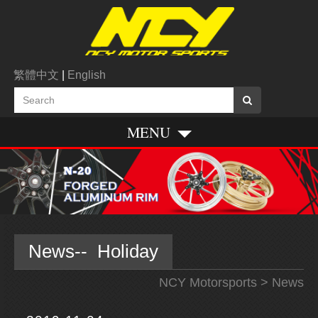
繁體中文
|
English
MENU
News-- Holiday
NCY Motorsports
> News